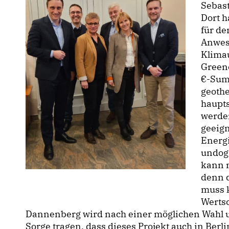
Sebas
Dort 
für de
Anwes
Klima
Greenc
-Summ
geoth
haupt
werde
geeig
Energ
undog
kann n
denn d
muss 
Werts
Dannenberg wird nach einer möglichen Wahl u
Sorge tragen, dass dieses Projekt auch in Be