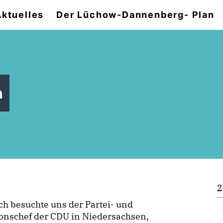
Aktuelles
Der Lüchow-Dannenberg- Plan
h
2
ch besuchte uns der Partei- und
onschef der CDU in Niedersachsen,