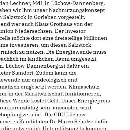
tian Lechner, MdL in Lüchow-Dannenberg.
haben wir Ihm unser Nachnutzungskonzept
n Salzstock in Gorleben vorgestellt.
end war auch Klaus Grothaus von der
union Niedersachsen. Der Investor
ells möchte dort eine dreistellige Millionen
e investieren, um diesen Salzstock
ermisch zu nutzen. Die Energiewende muss
sächlich im ländlichen Raum umgesetzt
n. Lüchow-Dannenberg ist dafür ein
neter Standort. Zudem kann die
iewende nur unideologisch und
matisch umgesetzt werden. Klimaschutz
ur in der Marktwirtschaft funktionieren,
iese Wende kostet Geld. Unser Energiepreis
konkurenzfähig sein, ansonsten wird
chöpfung zerstört. Die CDU Lüchow-
nseres Kandidaten Dr. Marco Schulze dafür
rlin die notwendige Unterstützung bekommen