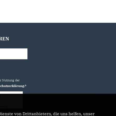
REN
ur Nutzung der
chutzerklärung.*
g
iendly
Captcha ⇗
enste von Drittanbietern, die uns helfen, unser