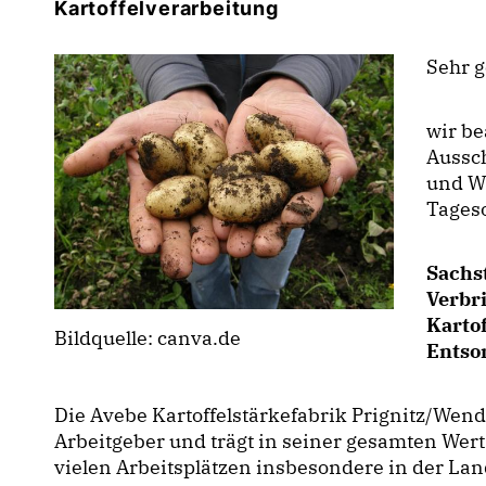
Kartoffelverarbeitung
Sehr 
wir be
Aussc
und W
Tages
Sachs
Verbr
Kartof
Bildquelle: canva.de
Entso
Die Avebe Kartoffelstärkefabrik Prignitz/Wend
Arbeitgeber und trägt in seiner gesamten Wer
vielen Arbeitsplätzen insbesondere in der Land