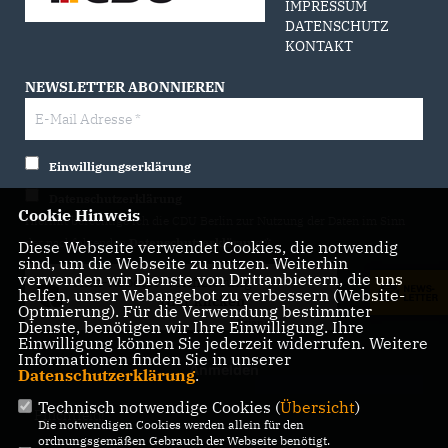
IMPRESSUM
DATENSCHUTZ
KONTAKT
NEWSLETTER ABONNIEREN
Einwilligungserklärung
Datenschutzerklärung
Cookie Hinweis
Hiermit berechtige ich die CDU Berlin zur Nutzung der Daten im Sinn
der nachfolgenden
Datenschutzerklärung.*
Diese Webseite verwendet Cookies, die notwendig
sind, um die Webseite zu nutzen. Weiterhin
verwenden wir Dienste von Drittanbietern, die uns
Anti-Roboter-Verifizierung
helfen, unser Webangebot zu verbessern (Website-
Hier klicken
Optmierung). Für die Verwendung bestimmter
Friendly
Captcha ⇗
Dienste, benötigen wir Ihre Einwilligung. Ihre
Einwilligung können Sie jederzeit widerrufen. Weitere
Informationen finden Sie in unserer
Datenschutzerklärung
.
Technisch notwendige Cookies (
Übersicht
)
* Pflichtfeld!
Die notwendigen Cookies werden allein für den
ordnungsgemäßen Gebrauch der Webseite benötigt.