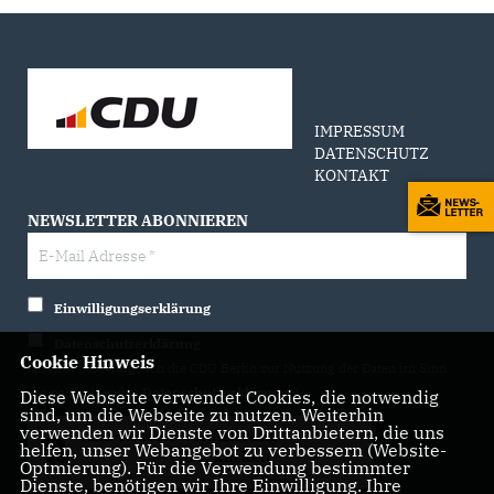
IMPRESSUM
DATENSCHUTZ
KONTAKT
NEWSLETTER ABONNIEREN
Einwilligungserklärung
Datenschutzerklärung
Cookie Hinweis
Hiermit berechtige ich die CDU Berlin zur Nutzung der Daten im Sinn
der nachfolgenden
Datenschutzerklärung.*
Diese Webseite verwendet Cookies, die notwendig
sind, um die Webseite zu nutzen. Weiterhin
verwenden wir Dienste von Drittanbietern, die uns
Anti-Roboter-Verifizierung
helfen, unser Webangebot zu verbessern (Website-
Hier klicken
Optmierung). Für die Verwendung bestimmter
Friendly
Captcha ⇗
Dienste, benötigen wir Ihre Einwilligung. Ihre